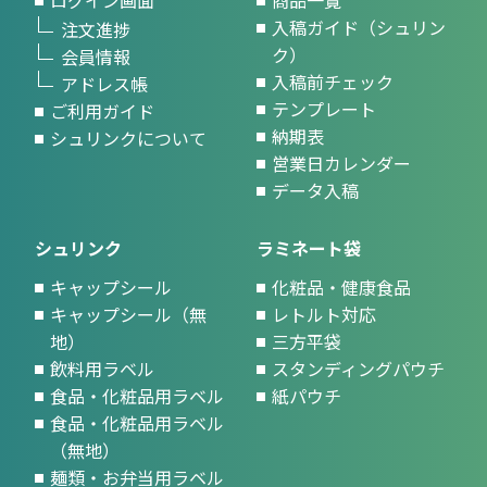
ログイン画面
商品一覧
入稿ガイド（シュリン
注文進捗
ク）
会員情報
入稿前チェック
アドレス帳
テンプレート
ご利用ガイド
納期表
シュリンクについて
営業日カレンダー
データ入稿
シュリンク
ラミネート袋
キャップシール
化粧品・健康食品
キャップシール（無
レトルト対応
地）
三方平袋
飲料用ラベル
スタンディングパウチ
食品・化粧品用ラベル
紙パウチ
食品・化粧品用ラベル
（無地）
麺類・お弁当用ラベル