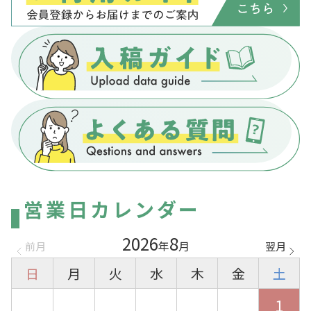
営業日カレンダー
2026
8
年
月
日
月
火
水
木
金
土
1